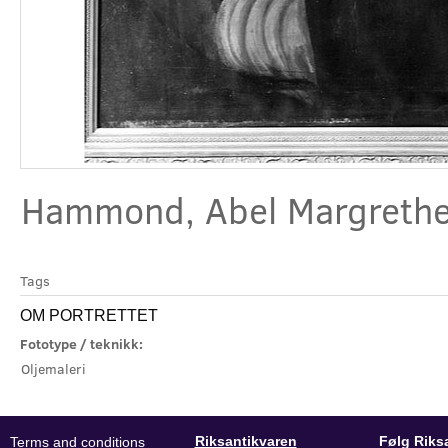
Hammond, Abel Margreth
Tags
OM PORTRETTET
Fototype / teknikk:
Oljemaleri
Riksantikvaren
Følg Riks
Terms and conditions