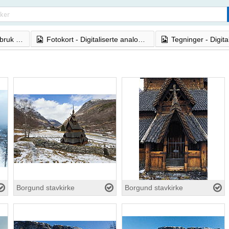
Search
Foto - ikke-kommersiell bruk (CC BY-NC-ND) Innkjøpte bilder fra profesjonelle fotografer.
Fotokort - Digitaliserte analoge foto fra 1870-dd


Borgund stavkirke
Borgund stavkirke