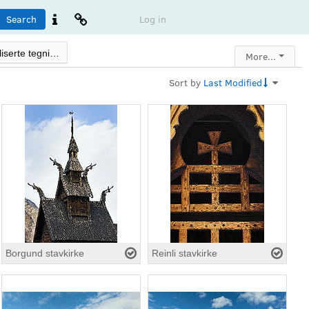
Search
Log in


Tegninger - Digitaliserte tegninger fra 1820-dd
More...
Sort by
Last Modified
Borgund stavkirke
Reinli stavkirke