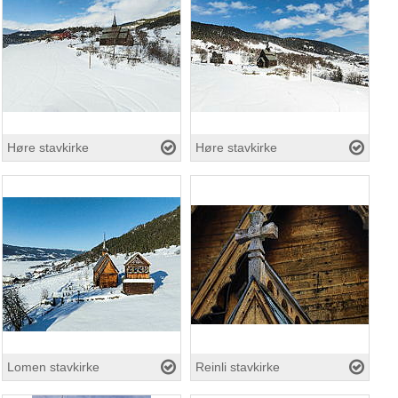
Høre stavkirke
Høre stavkirke
Lomen stavkirke
Reinli stavkirke