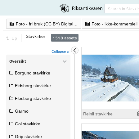
Foto - fri bruk (CC BY) Digitaliserte analoge foto fra 1870-dd og nyere digitale bilder.


Stavkirker
1518
assets
Up
Collapse all
Oversikt
Borgund stavkirke
Eidsborg stavkirke
Flesberg stavkirke
Garmo
Reinli stavkirke
Gol stavkirke
Grip stavkirke